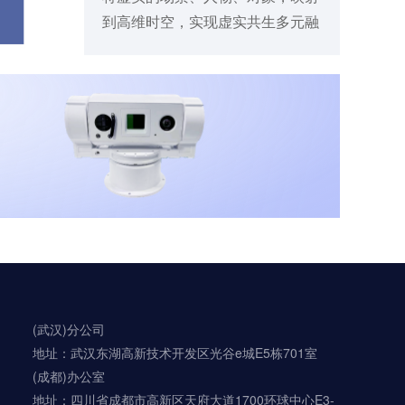
到高维时空，实现虚实共生多元融
合的新型引擎技术
(武汉)分公司
地址：武汉东湖高新技术开发区光谷e城E5栋701室
(成都)办公室
地址：四川省成都市高新区天府大道1700环球中心E3-