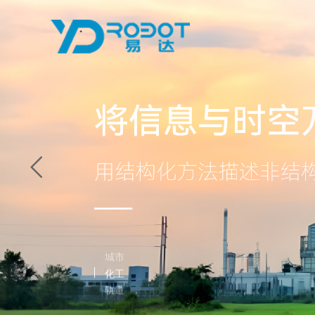
建图系统
公司介绍
招贤纳士
监测装置
数字孪生
能源
场域监测
煤矿与危化品
实现对物理世界的网格化
电网、发电、新能源等
实现对物理世界重大风
煤矿、冶金、化工等
背负式建图装置
关于易达
社会招聘
多功能三维遥
数学建模
源自动辨识
化工
手持式轻扫装置
联系我们
实习招聘
监测型三维遥
轨道
水利
架站式建图装置
利旧式遥感处
电力
实景网格化建图软件
新能源
城市
化工
轨道
水利