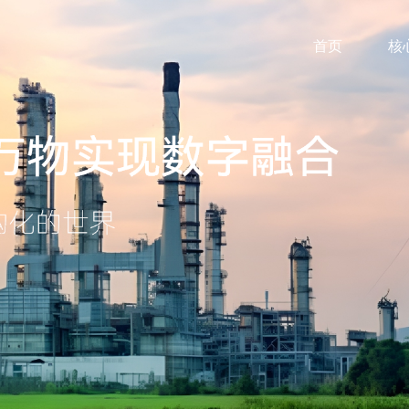
首页
核
机器人系统
平台软件
位置服务
交通
镜像仿真
公共安全
险
实现对监测区域任意对象
铁路、公路、舰船等
实现虚实两执行体基于共
城市安全风险场景
基
山
感相机
轮式巡检机器人
实景数字孪生场域监测平
高精度无感定位
用位置法则、行为法则的
器
协作互动仿真平台
轻
感相机
带臂式多功能机器人
无源无感作业风险预警平
理终端
滑轨式机器人
基建项目数字化管控平台
多源异构模型融合平台