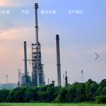
心价值
产品
解决方案
关于我们
解决方案
弹性机器人
自然资源
三维时空引擎
维护&技术文档
于数字孪生体，实现机
体、河道、边坡等
对时空数据进行统一调度
安装部署指南、操作维护
台
能源
人的功能与本体分离，
与管理的时空OS
手册
松扩展用户应用需求
台
煤矿与危化品
交通
公共安全
自然资源
维护&技术文档